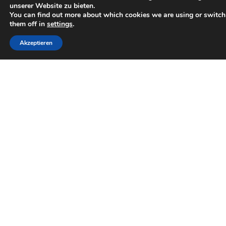
unserer Website zu bieten.
You can find out more about which cookies we are using or switch
#teamlippe.
them off in
settings
.
Akzeptieren
Aktuelles
Neuigkeiten, Veranstaltungskalender und
Berichte
KLICK!