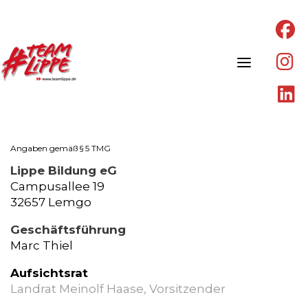
fa
fa
fa
fa
fa
fa
in
fa
Skip
li
to
IMPRESSUM
content
Angaben gemäß § 5 TMG
Lippe Bildung eG
Campusallee 19
32657 Lemgo
Geschäftsführung
Marc Thiel
Aufsichtsrat
Landrat Meinolf Haase, Vorsitzender