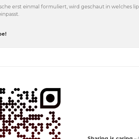
he erst einmal formuliert, wird geschaut in welches l
inpasst.
pe!
Sharing is caring
– 