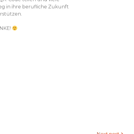
 in ihre berufliche Zukunft
rstützen.
NKE!
Next post