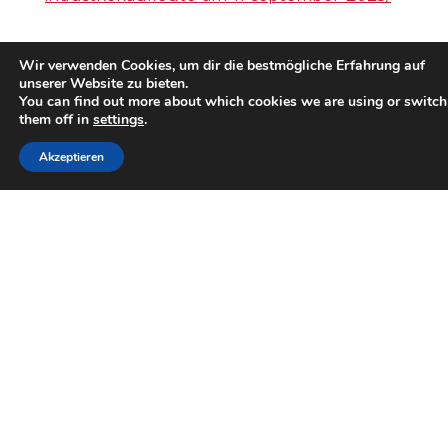
Posted by
Vanessa Boschke
Montag, 18. August 2025
Wir verwenden Cookies, um dir die bestmögliche Erfahrung auf
unserer Website zu bieten.
You can find out more about which cookies we are using or switch
them off in
settings
.
Akzeptieren
Beitragsnavigation
Previous post
Next post
© 2026 · Teamlippe
#teamlippe