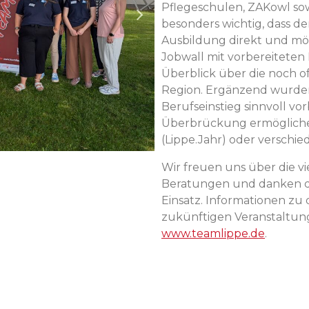
Pflegeschulen, ZAKowl sow
besonders wichtig, dass d
Ausbildung direkt und mögl
Jobwall mit vorbereiteten
Überblick über die noch 
Region. Ergänzend wurden 
Berufseinstieg sinnvoll vo
Überbrückung ermöglichen,
(Lippe.Jahr) oder verschi
Wir freuen uns über die 
Beratungen und danken de
Einsatz. Informationen zu
zukünftigen Veranstaltun
www.teamlippe.de
.