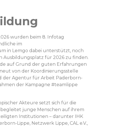
bildung
 2026 wurden beim 8. Infotag
dliche im
m in Lemgo dabei unterstützt, noch
n Ausbildungsplatz für 2026 zu finden.
rde auf Grund der guten Erfahrungen
neut von der Koordinierungsstelle
 der Agentur für Arbeit Paderborn-
 Rahmen der Kampagne #teamlippe
ischer Akteure setzt sich für die
 begleitet junge Menschen auf ihrem
iligten Institutionen – darunter IHK
rborn-Lippe, Netzwerk Lippe, CAL e.V.,