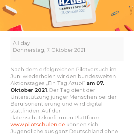
Aktionstag
All day
„Ein
Donnerstag, 7. Oktober 2021
Tag
Azubi“
-
Nach dem erfolgreichen Pilotversuch im
digital
Juni wiederholen wir den bundesweiten
Aktionstages „Ein Tag Azubi“
am 07.
Oktober 2021
. Der Tag dient der
Unterstützung junger Menschen bei der
Berufsorientierung und wird digital
stattfinden. Auf der
datenschutzkonformen Plattform
www.pilotschulen.de
können sich
Jugendliche aus ganz Deutschland ohne