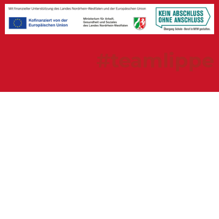
#teamlippe