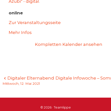
Azubi" - digital
.
online
Zur Veranstaltungsseite
Mehr Infos
Kompletten Kalender ansehen
Beitragsnavigation
Digitaler Elternabend
Digitale Infowoche – So
Mittwoch, 12. Mai 2021
© 2026 · Teamlippe