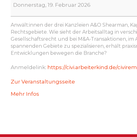
Recht
Donnerstag, 19. Februar 2026
vielfältig:
Einblick
in
Anwält:innen der drei Kanzleien A&O Shearman, K
die
Rechtsgebiete. Wie sieht der Arbeitsalltag in ve
Rechtsgebiete
Gesellschaftsrecht und bei M&A-Transaktionen, im A
-
spannenden Gebiete zu spezialisieren, erhält prax
Was
Entwicklungen bewegen die Branche?
verbirgt
sich
Anmeldelink:
https://civi.arbeiterkind.de/civire
in
der
Zur Veranstaltungsseite
Arbeit
von
Mehr Infos
Anwält:innen
im
Gesellschaftsrecht
/
M&A,
Arbeitsrecht