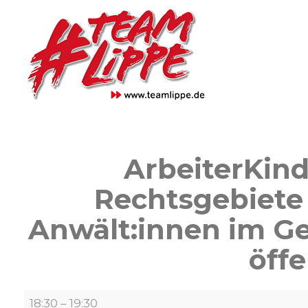
Skip
to
content
ArbeiterKind.
Rechtsgebiete 
Anwält:innen im Ge
öffe
ArbeiterKind.de:
18:30
–
19:30