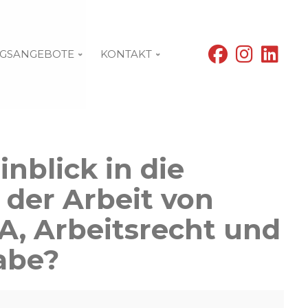
fab
fab
fab
GSANGEBOTE
KONTAKT
fa-
fa-
fa-
facebook
instagram
linke
inblick in die
 der Arbeit von
A, Arbeitsrecht und
gabe?