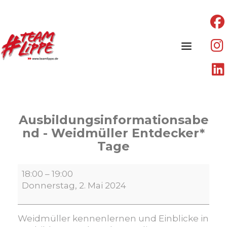
Skip
to
content
Ausbildungsinformationsabe
nd - Weidmüller Entdecker*
Tage
Ausbildungsinformationsabend
18:00
–
19:00
-
Donnerstag, 2. Mai 2024
Weidmüller
Entdecker*
Tage
Weidmüller kennenlernen und Einblicke in