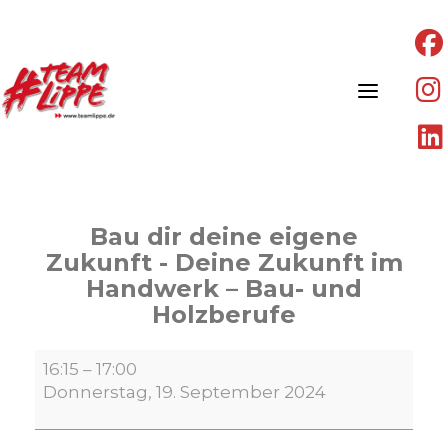
Skip
to
content
Bau dir deine eigene
Zukunft - Deine Zukunft im
Handwerk – Bau- und
Holzberufe
Bau
16:15
–
17:00
dir
Donnerstag, 19. September 2024
deine
eigene