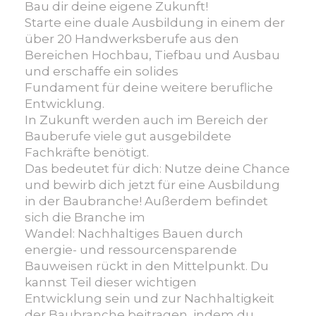
Zukunft
Bau dir deine eigene Zukunft!
-
Starte eine duale Ausbildung in einem der
Deine
über 20 Handwerksberufe aus den
Zukunft
Bereichen Hochbau, Tiefbau und Ausbau
im
und erschaffe ein solides
Handwerk
Fundament für deine weitere berufliche
–
Entwicklung.
Bau-
In Zukunft werden auch im Bereich der
und
Bauberufe viele gut ausgebildete
Holzberufe
Fachkräfte benötigt.
Das bedeutet für dich: Nutze deine Chance
und bewirb dich jetzt für eine Ausbildung
in der Baubranche! Außerdem befindet
sich die Branche im
Wandel: Nachhaltiges Bauen durch
energie- und ressourcensparende
Bauweisen rückt in den Mittelpunkt. Du
kannst Teil dieser wichtigen
Entwicklung sein und zur Nachhaltigkeit
der Baubranche beitragen, indem du