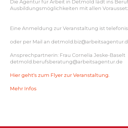
Sicherheit
Die Agentur für
Arbeit in Detmold lädt ins Ber
Ausbildungs
möglichkeiten mit allen Vorausse
Eine Anmeldung zur Veranstaltung ist telefoni
oder per Mail an detmold.biz@arbeitsagentur.d
Ansprechpartnerin: Frau Cornelia Jeske-Baselt
detmold.berufsberatung@arbeitsagentur.d
e
Hier geht's zum Flyer zur Veranstaltung.
Mehr Infos