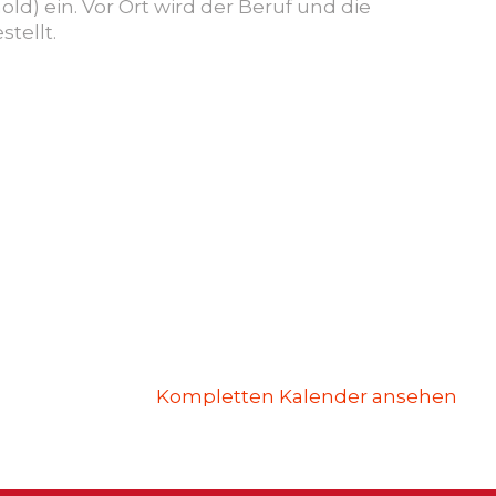
mol
d
) ein. Vor Ort wird der Beruf und die
tellt.
Kompletten Kalender ansehen