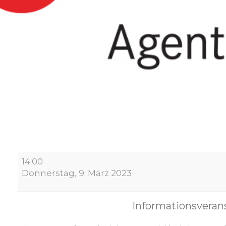
Berufsfeuerwehr
14:00
-
Donnerstag, 9. März 2023
Karriere
im
Dienst
Informationsveran
der