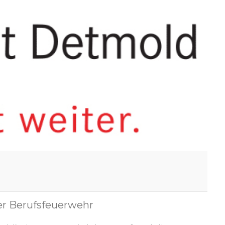
er
Berufsfeuerweh
r