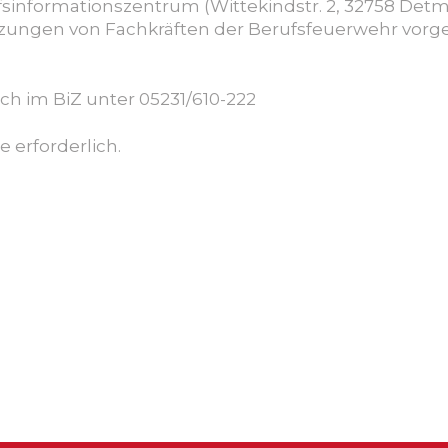
ufsinformationszentrum (
Wittekindstr. 2, 32758 Det
tzungen von Fachkräften der Berufs
feuerwehr vorges
sch im BiZ unter
05231/610-222
e erfor
derlich
.