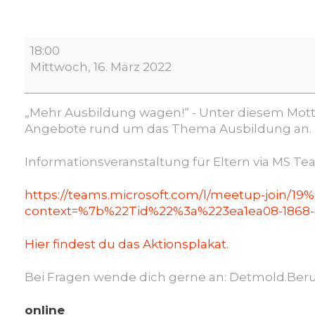
„Berufswahl
18:00
eine
Mittwoch, 16. März 2022
sportliche
Herausforderung
–
„Mehr Ausbildung wagen!“ - Unter diesem Motto
auch
Angebote rund um das Thema Ausbildung an.
für
Eltern!“
Informationsveranstaltung für Eltern via MS Te
https://teams.microsoft.com/l/meetup-join
context=%7b%22Tid%22%3a%223ea1ea08-1868-
Hier findest du das Aktionsplakat.
Bei Fragen wende dich gerne an: Detmold.Ber
online