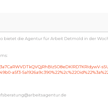
 bietet die Agentur für Arbeit Detmold in der Wo
ams:
/19%3a7CaRWVDTkQVQjRhBIz5O8eDKlRD7KRIdywV-sSU
49b0-a5f3-5a1926a9c390%22%2c%22Oid%22%3a%22d
ufsberatung@arbeitsagentur.de