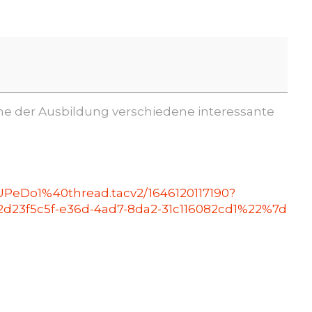
che der Ausbildung verschiedene interessante
PeDo1%40thread.tacv2/1646120117190?
23f5c5f-e36d-4ad7-8da2-31c116082cd1%22%7d