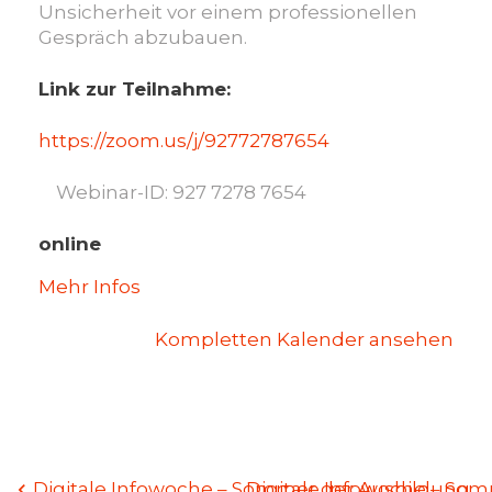
Unsicherheit vor einem professionellen
Gespräch abzubauen.
Link zur Teilnahme:
https://zoom.us/j/92772787654
Webinar-ID: 927 7278 7654
online
Mehr Infos
Kompletten Kalender ansehen
Beitragsnavigation
Digitale Infowoche – Sommer der Ausbildung
Digitale Infowoche – So