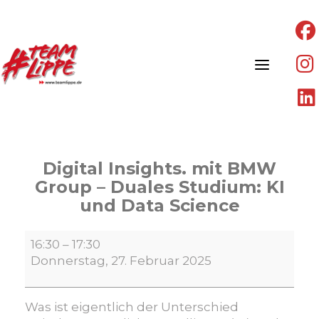
Skip
to
content
Digital Insights. mit BMW
Group – Duales Studium: KI
und Data Science
Digital
16:30
–
17:30
Insights.
Donnerstag, 27. Februar 2025
mit
BMW
Group
Was ist eigentlich der Unterschied