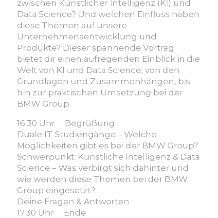
–
zwischen Künstlicher Intelligenz (KI) und
Duales
Data Science? Und welchen Einfluss haben
Studium:
diese Themen auf unsere
KI
Unternehmensentwicklung und
und
Produkte? Dieser spannende Vortrag
Data
bietet dir einen aufregenden Einblick in die
Science
Welt von KI und Data Science, von den
Grundlagen und Zusammenhängen, bis
hin zur praktischen Umsetzung bei der
BMW Group.
16.30 Uhr Begrüßung
Duale IT-Studiengänge – Welche
Möglichkeiten gibt es bei der BMW Group?
Schwerpunkt: Künstliche Intelligenz & Data
Science – Was verbirgt sich dahinter und
wie werden diese Themen bei der BMW
Group eingesetzt?
Deine Fragen & Antworten
17.30 Uhr Ende