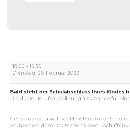
digitale
18:00
–
19:30
Elternveranstaltung:
Dienstag, 28. Februar 2023
Die
duale
Berufsausbildung
Bald steht der Schulabschluss Ihres Kindes 
als
Die duale Berufsausbildung als Chance für eine 
Chance
für
eine
Genau darüber will das Ministerium für Schul
berufliche
Verbänden, dem Deutschen Gewerkschaftsbun