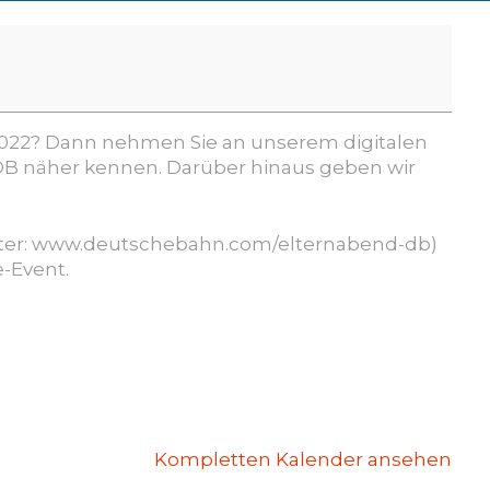
2022?
Dann
nehmen
Sie an unser
em digitalen
 DB
näher
kennen.
Darüber
hinaus
geben
wir
(unter: www.deutschebahn.com/elternabend-db)
-Event.
Kompletten Kalender ansehen