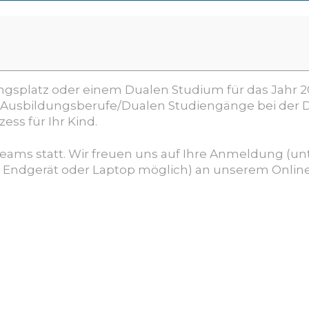
ngsplatz
oder
einem
Dualen
Studium
für das Jahr 
Ausbildungsberuf
e/Dualen
Studieng
änge bei der
zess für Ihr Kind.
t Teams statt. Wir freuen uns auf Ihre Anmeldung 
Endgerät oder Laptop möglich) an unserem Online