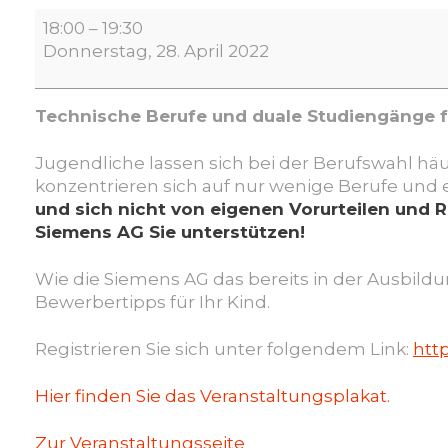
Elternabend:
18:00
–
19:30
Klischeefreie
Donnerstag, 28. April 2022
Berufs-
und
Studienwahl
Technische Berufe und duale Studiengänge 
Jugendliche lassen sich bei der Berufswahl häu
konzentrieren sich auf nur wenige Berufe und 
und sich nicht von eigenen Vorurteilen und R
Siemens AG Sie unterstützen!
Wie die Siemens AG das bereits in der Ausbildun
Bewerbertipps für Ihr Kind.
Registrieren Sie sich unter folgendem Link:
htt
Hier finden Sie das Veranstaltungsplakat.
Zur Veranstaltungsseite