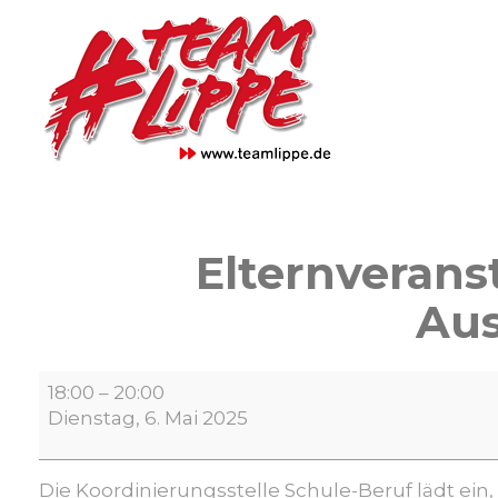
Skip
to
content
Elternveranst
Aus
Elternveranstaltung
18:00
–
20:00
"beliebt,
Dienstag, 6. Mai 2025
gefragt,
gesucht
–
Die Koordinierungsstelle Schule-Beruf lädt ei