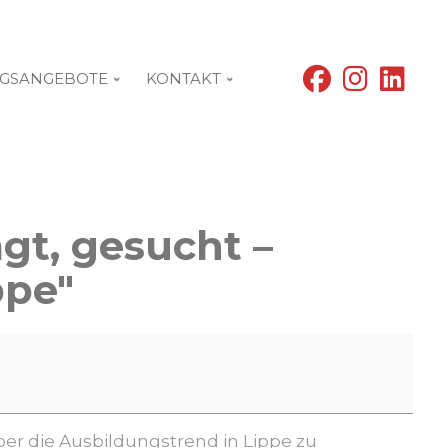
fab
fab
fab
GSANGEBOTE
KONTAKT
fa-
fa-
fa-
facebook
instagram
linke
agt, gesucht –
ppe"
er die Ausbildungstrend in Lippe zu