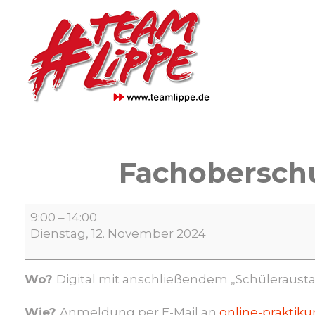
Skip
to
content
Fachoberschu
Fachoberschule
9:00
–
14:00
Polizei
Dienstag, 12. November 2024
–
Dein
Online-
Wo?
Digital mit anschließendem „Schüleraus
Praktikum
Wie?
Anmeldung per E-Mail an
online-praktik