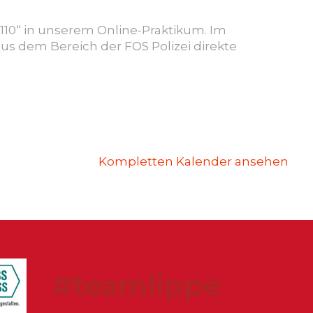
m110“ in unserem Online-Praktikum. Im
us dem Bereich der FOS Polizei direkte
Kompletten Kalender ansehen
#teamlippe