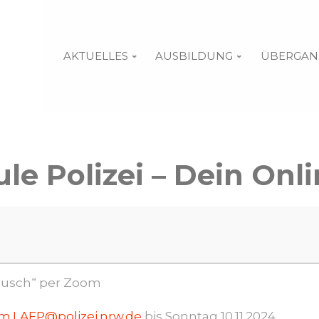
AKTUELLES
AUSBILDUNG
ÜBERGAN
le Polizei – Dein Onl
tausch“ per Zoom
um.LAFP@polizei.nrw.de
bis Sonntag 10.11.2024