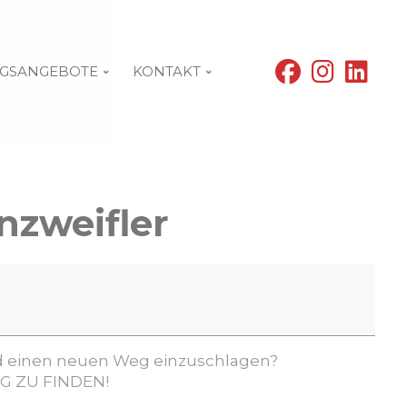
fab
fab
fab
GSANGEBOTE
KONTAKT
fa-
fa-
fa-
facebook
instagram
linke
nzweifler
und einen neuen Weg einzuschlagen?
G ZU FINDEN!