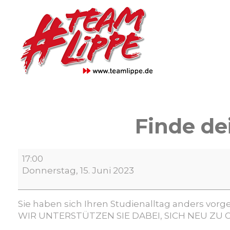
Skip
to
content
Finde de
Finde
17:00
deinen
Donnerstag, 15. Juni 2023
Weg
-
für
Sie haben sich Ihren Studienalltag anders vo
Studienzweifler
WIR UNTERSTÜTZEN SIE DABEI, SICH NEU ZU