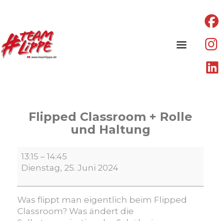
Skip
to
content
Flipped Classroom + Rolle
und Haltung​
Flipped
13:15
–
14:45
Classroom
Dienstag, 25. Juni 2024
+
Rolle
und
Was flippt man eigentlich beim Flipped
Haltung​
Classroom? Was ändert die