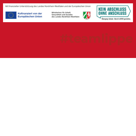
#teamlippe