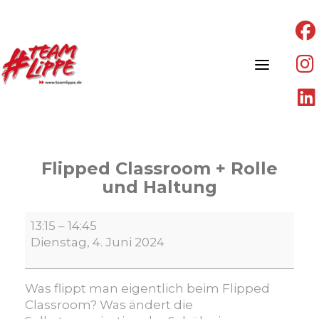
Skip
to
content
Flipped Classroom + Rolle
und Haltung​
Flipped
13:15
–
14:45
Classroom
Dienstag, 4. Juni 2024
+
Rolle
und
Was flippt man eigentlich beim Flipped
Haltung​
Classroom? Was ändert die