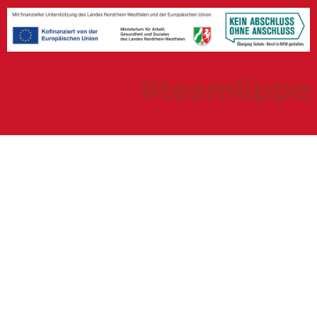
#teamlippe