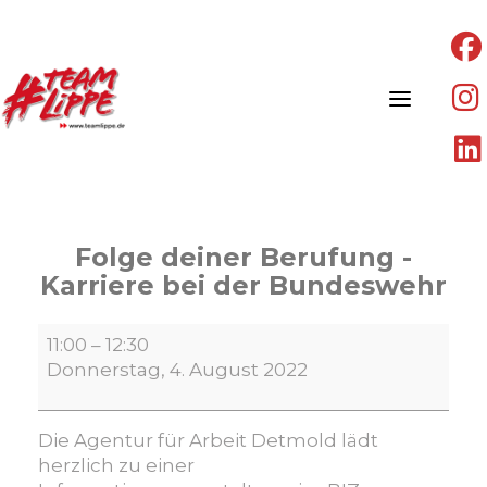
Skip
to
content
Folge deiner Berufung -
Karriere bei der Bundeswehr
Folge
11:00
–
12:30
deiner
Donnerstag, 4. August 2022
Berufung
-
Karriere
Die Agentur für Arbeit Detmold
lädt
bei
herzlich
zu
einer
der