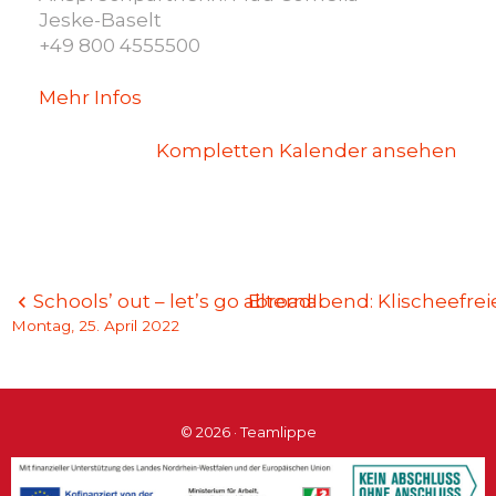
Jeske-
Baselt
+49
800
4555500
Mehr Infos
Kompletten Kalender ansehen
Beitragsnavigation
Schools’ out – let’s go abroad!
Elternabend: Klischeefre
Montag, 25. April 2022
© 2026 · Teamlippe