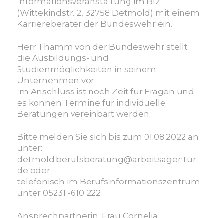
Informationsveranstaltung im BIZ
Bundeswehr
(Wittekindstr. 2, 32758 Detmold) mit einem
Karriereberater der Bundeswehr ein.
Herr
Thamm
von
der
Bundeswehr
stellt
die
Ausbildungs-
und
Studienmöglichkeiten
in
seinem
Unternehmen
vor.
Im
Anschluss
ist
noch
Zeit
für
Fragen
und
es
können
Termine
für
individuelle
Beratungen
vereinbart
werden.
Bitte melden Sie sich
bis
zum
01.08.2022
an
unter:
detmold.berufsberatung@arbeitsagentur.
de
oder
telefonisch
im
Berufsinformationszentrum
unter
05231
-
610
222
Ansprechpartnerin:
Frau
Cornelia