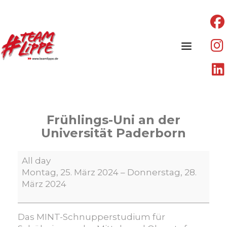
Skip
to
content
Frühlings-Uni an der
Universität Paderborn
Frühlings-
All day
Uni
Montag, 25. März 2024
–
Donnerstag, 28.
an
März 2024
der
Universität
Paderborn
Das MINT-Schnupperstudium für