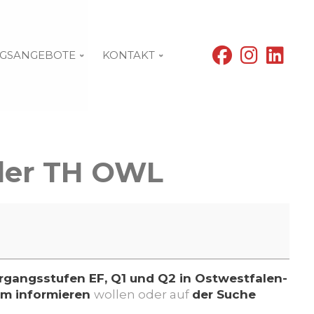
fab
fab
fab
GSANGEBOTE
KONTAKT
fa-
fa-
fa-
facebook
instagram
linke
der TH OWL
hrgangsstufen EF, Q1 und Q2 in Ostwestfalen-
um informieren
wollen oder auf
der Suche