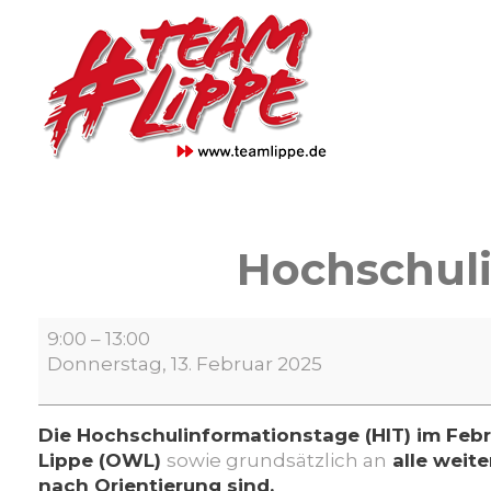
Skip
to
content
Hochschul
Hochschulinformationstage
9:00
–
13:00
an
Donnerstag, 13. Februar 2025
der
TH
OWL
Die Hochschulinformationstage (HIT) im Feb
Lippe (OWL)
sowie grundsätzlich an
alle weite
nach Orientierung sind
.