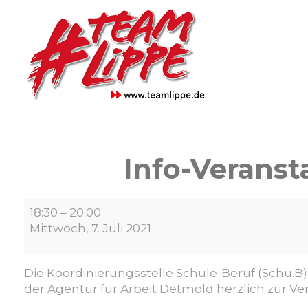
Skip
to
content
Info-Veranst
Info-
18:30
–
20:00
Veranstaltung
Mittwoch, 7. Juli 2021
Freiwilligendienste
in
Lippe
Die Koordinierungsstelle Schule-Beruf (Schu.B
der Agentur für Arbeit Detmold herzlich zur Ver