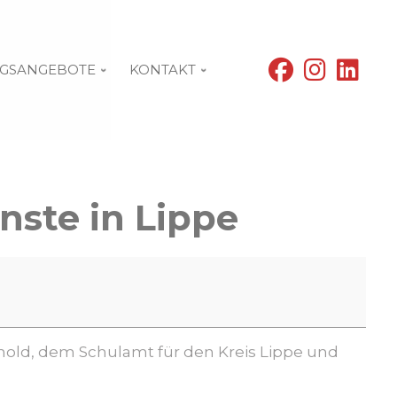
fab
fab
fab
GSANGEBOTE
KONTAKT
fa-
fa-
fa-
facebook
instagram
linke
nste in Lippe
mold, dem Schulamt für den Kreis Lippe und