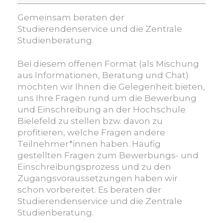
–
Fragen
Gemeinsam beraten der
zur
Studierendenservice und die Zentrale
Bewerbung
Studienberatung.
und
Einschreibung
Bei diesem offenen Format (als Mischung
an
aus Informationen, Beratung und Chat)
der
möchten wir Ihnen die Gelegenheit bieten,
Hochschule
uns Ihre Fragen rund um die Bewerbung
Bielefeld
und Einschreibung an der Hochschule
–
Bielefeld zu stellen bzw. davon zu
online
profitieren, welche Fragen andere
Teilnehmer*innen haben. Häufig
gestellten Fragen zum Bewerbungs- und
Einschreibungsprozess und zu den
Zugangsvoraussetzungen haben wir
schon vorbereitet. Es beraten der
Studierendenservice und die Zentrale
Studienberatung.