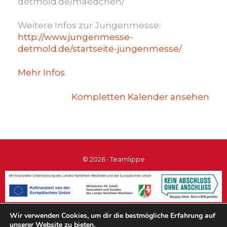
detmold.de/maedchen/
Weitere Infos zur Jungenmesse:
http://www.jungenmesse-
detmold.de/startseite-jungenmesse/
Mehr Infos
Kompletten Kalender ansehen
© 2026 · Teamlippe
Wir verwenden Cookies, um dir die bestmögliche Erfahrung auf
unserer Website zu bieten.