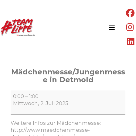
Skip
to
content
Mädchenmesse/Jungenmess
e in Detmold
Mädchenmesse/Jungenmesse
0:00
–
1:00
in
Mittwoch, 2. Juli 2025
Detmold
Weitere Infos zur Mädchenmesse:
http://www.maedchenmesse-