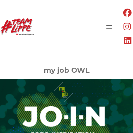
Skip
to
content
my job OWL