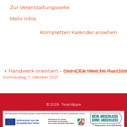
Zur Veranstaltungsseite
Mehr Infos
Kompletten Kalender ansehen
Beitragsnavigation
Handwerk orientiert – deine Karriere im Handwe
Live-Q&A: Welche Ausbildu
Donnerstag, 7. Oktober 2021
© 2026 · Teamlippe