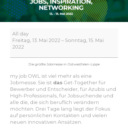
my
All day
job
Freitag, 13. Mai 2022
–
Sonntag, 15. Mai
OWL
2022
Die größte Jobmesse in Ostwestfalen-Lippe
my job OWL ist viel mehr als eine
Jobmesse. Sie ist
das
Get-Together für
Bewerber und Entscheider, für Azubis und
High-Professionals, für Jobsuchende und
alle die, die sich beruflich verändern
möchten. Drei Tage lang liegt der Fokus
auf persönlichen Kontakten und vielen
neuen innovativen Ansätzen.