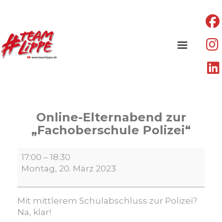
Skip
to
content
Online-Elternabend zur
„Fachoberschule Polizei“
Online-
17:00
–
18:30
Elternabend
Montag, 20. März 2023
zur
„Fachoberschule
Polizei“
Mit mittlerem Schulabschluss zur Polizei?
Na, klar!