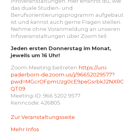
Infoveranstaltungen. Hier erfährst du, wie
das duale Studien- und
Berufsorientierungsprogramm aufgebaut
ist und kannst auch gerne Fragen stellen.
Nehme ohne Voranmeldung an unseren
Infoveranstaltungen über Zoom teil:
Jeden ersten Donnerstag im Monat,
jeweils um 16 Uhr!
Zoom-Meeting beitreten
https://uni-
paderborn-de.zoom.us/j/96652029577?
pwd=MGcrOFpmUzg0cE9peGsrbkJ2NXRC
QT09
Meeting-ID: 966 5202 9577
Kenncode: 426805
Zur Veranstaltungsseite
Mehr Infos