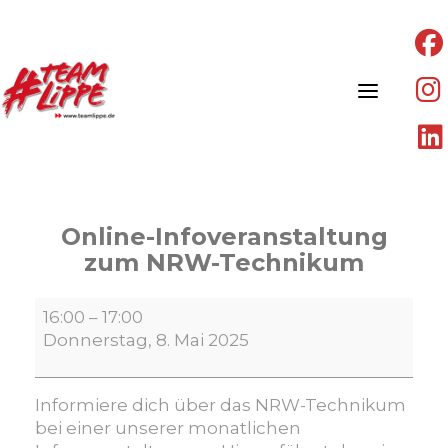
Skip
to
content
Online-Infoveranstaltung
zum NRW-Technikum
Online-
16:00
–
17:00
Infoveranstaltung
Donnerstag, 8. Mai 2025
zum
NRW-
Technikum
Informiere dich über das NRW-Technikum
bei einer unserer monatlichen