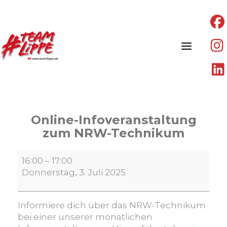
Skip
to
content
Online-Infoveranstaltung
zum NRW-Technikum
Online-
16:00
–
17:00
Infoveranstaltung
Donnerstag, 3. Juli 2025
zum
NRW-
Technikum
Informiere dich über das NRW-Technikum
bei einer unserer monatlichen