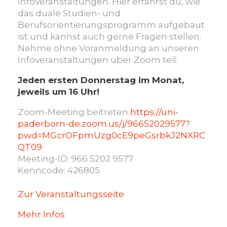
Infoveranstaltungen. Hier erfährst du, wie
das duale Studien- und
Berufsorientierungsprogramm aufgebaut
ist und kannst auch gerne Fragen stellen.
Nehme ohne Voranmeldung an unseren
Infoveranstaltungen über Zoom teil:
Jeden ersten Donnerstag im Monat,
jeweils um 16 Uhr!
Zoom-Meeting beitreten
https://uni-
paderborn-de.zoom.us/j/96652029577?
pwd=MGcrOFpmUzg0cE9peGsrbkJ2NXRC
QT09
Meeting-ID: 966 5202 9577
Kenncode: 426805
Zur Veranstaltungsseite
Mehr Infos