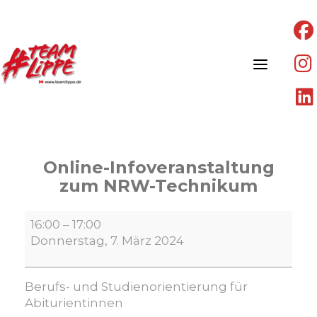
Skip
to
content
Online-Infoveranstaltung
zum NRW-Technikum
Online-
16:00
–
17:00
Infoveranstaltung
Donnerstag, 7. März 2024
zum
NRW-
Technikum
Berufs- und Studienorientierung für
Abiturientinnen