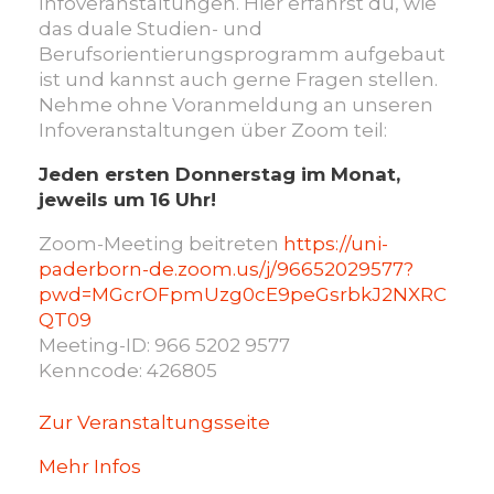
Infoveranstaltungen. Hier erfährst du, wie
das duale Studien- und
Berufsorientierungsprogramm aufgebaut
ist und kannst auch gerne Fragen stellen.
Nehme ohne Voranmeldung an unseren
Infoveranstaltungen über Zoom teil:
Jeden ersten Donnerstag im Monat,
jeweils um 16 Uhr!
Zoom-Meeting beitreten
https://uni-
paderborn-de.zoom.us/j/96652029577?
pwd=MGcrOFpmUzg0cE9peGsrbkJ2NXRC
QT09
Meeting-ID: 966 5202 9577
Kenncode: 426805
Zur Veranstaltungsseite
Mehr Infos