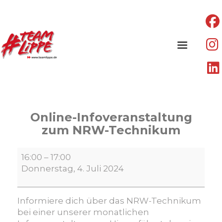
Skip
to
content
Online-Infoveranstaltung
zum NRW-Technikum
Online-
16:00
–
17:00
Infoveranstaltung
Donnerstag, 4. Juli 2024
zum
NRW-
Technikum
Informiere dich über das NRW-Technikum
bei einer unserer monatlichen