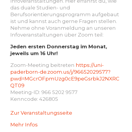
Infoveranstaltungen. Hier erfährst du, wie
das duale Studien- und
Berufsorientierungsprogramm aufgebaut
ist und kannst auch gerne Fragen stellen.
Nehme ohne Voranmeldung an unseren
Infoveranstaltungen über Zoom teil:
Jeden ersten Donnerstag im Monat,
jeweils um 16 Uhr!
Zoom-Meeting beitreten
https://uni-
paderborn-de.zoom.us/j/96652029577?
pwd=MGcrOFpmUzg0cE9peGsrbkJ2NXRC
QT09
Meeting-ID: 966 5202 9577
Kenncode: 426805
Zur Veranstaltungsseite
Mehr Infos