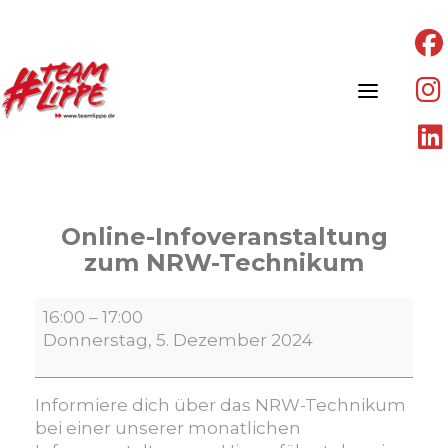
Skip
to
content
Online-Infoveranstaltung
zum NRW-Technikum
Online-
16:00
–
17:00
Infoveranstaltung
Donnerstag, 5. Dezember 2024
zum
NRW-
Technikum
Informiere dich über das NRW-Technikum
bei einer unserer monatlichen