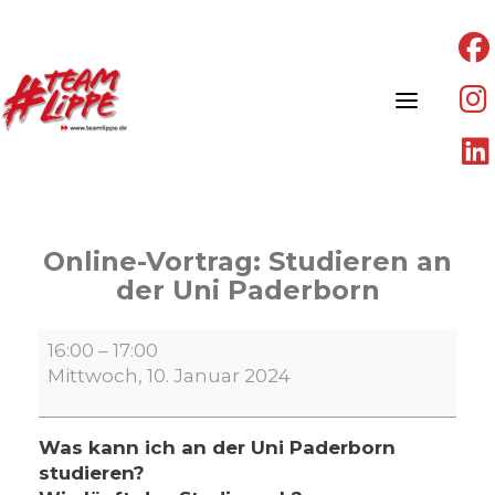
Skip
to
content
Online-Vortrag: Studieren an
der Uni Paderborn
Online-
16:00
–
17:00
Vortrag:
Mittwoch, 10. Januar 2024
Studieren
an
der
Was kann ich an der Uni Paderborn
Uni
studieren?
Paderborn