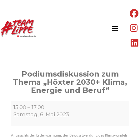
Skip
to
content
Podiumsdiskussion zum
Thema „Höxter 2030+ Klima,
Energie und Beruf“
Podiumsdiskussion
15:00
–
17:00
zum
Samstag, 6. Mai 2023
Thema
„Höxter
2030+
Angesichts der Erderwärmung, der Bewusstwerdung des Klimawandels