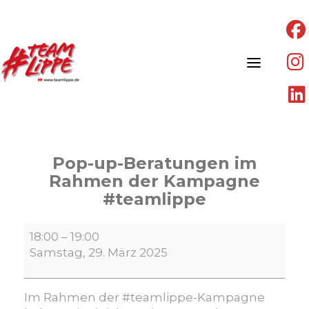
Skip
to
content
Pop-up-Beratungen im
Rahmen der Kampagne
#teamlippe
Pop-
18:00
–
19:00
up-
Samstag, 29. März 2025
Beratungen
im
Rahmen
Im Rahmen der #teamlippe-Kampagne