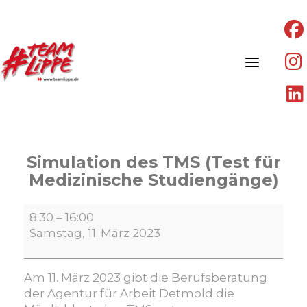
Skip
to
content
Simulation des TMS (Test für
Medizinische Studiengänge)
Simulation
8:30
–
16:00
des
Samstag, 11. März 2023
TMS
(Test
für
Am 11. März 2023 gibt die Berufsberatung
Medizinische
der Agentur für Arbeit Detmold die
Studiengänge)