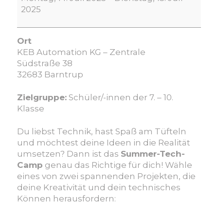
Camp
2025
2025:
Baue
einen
Ort
elektronischen
KEB Automation KG – Zentrale
Würfel
Südstraße 38
oder
32683 Barntrup
eine
Windkraftanlage
Zielgruppe:
Schüler/-innen der 7. – 10.
–
Klasse
Spannende
Einblicke
Du liebst Technik, hast Spaß am Tüfteln
bei
und möchtest deine Ideen in die Realität
KEB
umsetzen? Dann ist das
Summer-Tech-
Automation
Camp
genau das Richtige für dich! Wähle
eines von zwei spannenden Projekten, die
deine Kreativität und dein technisches
Können herausfordern: