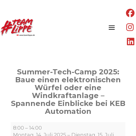
Skip
to
content
Summer-Tech-Camp 2025:
Baue einen elektronischen
Würfel oder eine
Windkraftanlage –
Spannende Einblicke bei KEB
Automation
Summer-
8:00
–
14:00
Tech-
Montag, 14. Juli 2025
–
Dienstag, 15. Juli