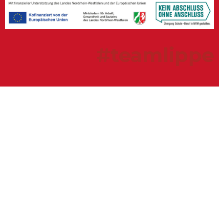
#teamlippe