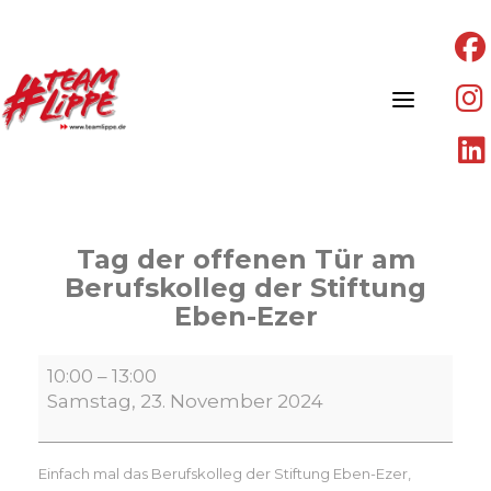
Skip
to
content
Tag der offenen Tür am
Berufskolleg der Stiftung
Eben-Ezer
Tag
10:00
–
13:00
der
Samstag, 23. November 2024
offenen
Tür
am
Einfach mal das Berufskolleg der Stiftung Eben-Ezer,