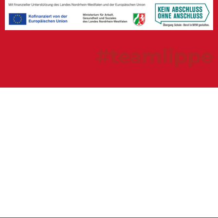
#teamlippe