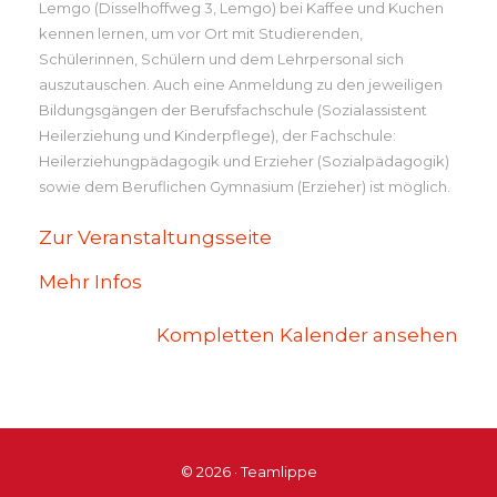
Berufskolleg
Lemgo (Disselhoffweg 3, Lemgo) bei Kaffee und Kuchen
der
kennen lernen, um vor Ort mit Studierenden,
Stiftung
Schülerinnen, Schülern und dem Lehrpersonal sich
Eben-
auszutauschen. Auch eine Anmeldung zu den jeweiligen
Ezer
Bildungsgängen der Berufsfachschule (Sozialassistent
Heilerziehung und Kinderpflege), der Fachschule:
Heilerziehungpädagogik und Erzieher (Sozialpädagogik)
sowie dem Beruflichen Gymnasium (Erzieher) ist möglich.
Zur Veranstaltungsseite
Mehr Infos
Kompletten Kalender ansehen
© 2026 · Teamlippe