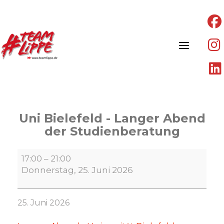
Skip
to
content
Uni Bielefeld - Langer Abend
der Studienberatung
Uni
17:00
–
21:00
Bielefeld
Donnerstag, 25. Juni 2026
-
Langer
Abend
25. Juni 2026
der
Studienberatung