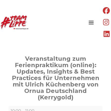
Skip
to
content
Veranstaltung zum
Ferienpraktikum (online):
Updates, Insights & Best
Practices für Unternehmen
mit Ulrich Küchenberg von
Ornua Deutschland
(Kerrygold)
Veranstaltung
10:00
–
11:00