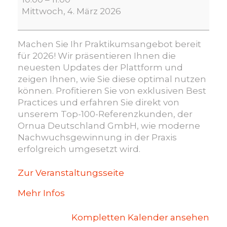
zum
Mittwoch, 4. März 2026
Ferienpraktikum
(online):
Updates,
Machen Sie Ihr Praktikumsangebot bereit
Insights
für 2026! Wir präsentieren Ihnen die
&
neuesten Updates der Plattform und
Best
zeigen Ihnen, wie Sie diese optimal nutzen
Practices
können. Profitieren Sie von exklusiven Best
für
Practices und erfahren Sie direkt von
Unternehmen
unserem Top-100-Referenzkunden, der
mit
Ornua Deutschland GmbH, wie moderne
Ulrich
Nachwuchsgewinnung in der Praxis
Küchenberg
erfolgreich umgesetzt wird.
von
Ornua
Zur Veranstaltungsseite
Deutschland
(Kerrygold)
Mehr Infos
Kompletten Kalender ansehen