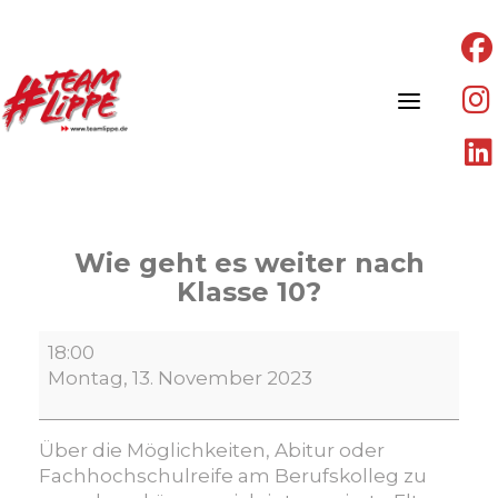
Skip
to
content
Wie geht es weiter nach
Klasse 10?
Wie
18:00
geht
Montag, 13. November 2023
es
weiter
nach
Über die Möglichkeiten, Abitur oder
Klasse
Fachhochschulreife am Berufskolleg zu
10?