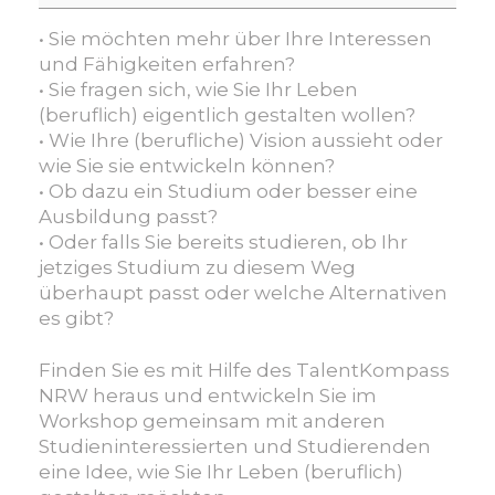
und
Talenten
• Sie möchten mehr über Ihre Interessen
auf
und Fähigkeiten erfahren?
der
• Sie fragen sich, wie Sie Ihr Leben
Spur
(beruflich) eigentlich gestalten wollen?
–
• Wie Ihre (berufliche) Vision aussieht oder
Potentiale
wie Sie sie entwickeln können?
und
• Ob dazu ein Studium oder besser eine
Perspektiven
Ausbildung passt?
entdecken
• Oder falls Sie bereits studieren, ob Ihr
(TH
jetziges Studium zu diesem Weg
OWL)
überhaupt passt oder welche Alternativen
es gibt?
Finden Sie es mit Hilfe des TalentKompass
NRW heraus und entwickeln Sie im
Workshop gemeinsam mit anderen
Studieninteressierten und Studierenden
eine Idee, wie Sie Ihr Leben (beruflich)