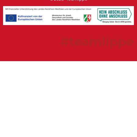
#teamlippe