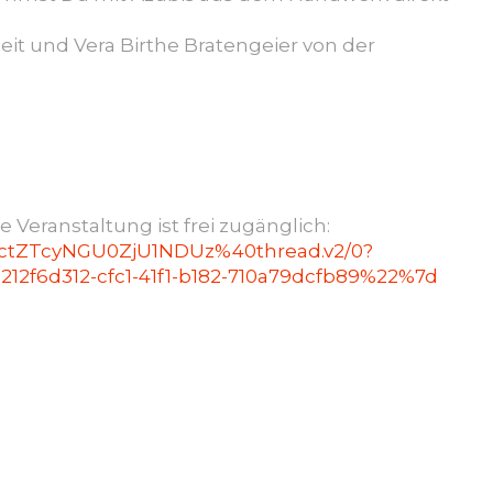
it und Vera Birthe Bratengeier von der
 Veranstaltung ist frei zugänglich:
DctZTcyNGU0ZjU1NDUz%40thread.v2/0?
f6d312-cfc1-41f1-b182-710a79dcfb89%22%7d