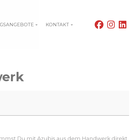
fab
fab
fab
GSANGEBOTE
KONTAKT
fa-
fa-
fa-
facebook
instagram
linke
werk
 kommst Du mit Azubis aus dem Handwerk direkt