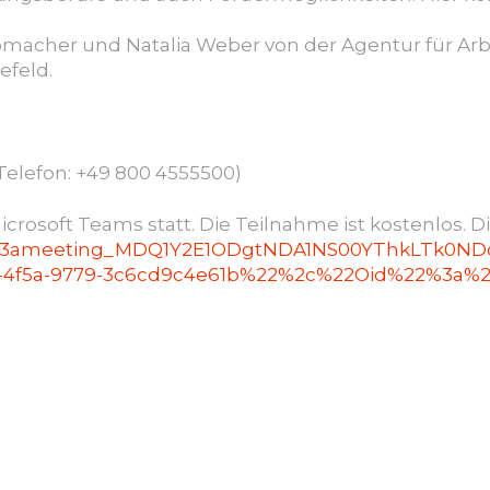
acher und Natalia Weber von der Agentur für Arbe
feld.
elefon: +49 800 4555500)
rosoft Teams statt. Die Teilnahme ist kostenlos. Die
n/19%3ameeting_MDQ1Y2E1ODgtNDA1NS00YThkLTk0N
f5a-9779-3c6cd9c4e61b%22%2c%22Oid%22%3a%2212