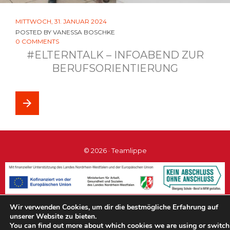
MITTWOCH, 31. JANUAR 2024
POSTED BY
VANESSA BOSCHKE
0 COMMENTS
#ELTERNTALK – INFOABEND ZUR
BERUFSORIENTIERUNG
arrow_forward
© 2026 · Teamlippe
Wir verwenden Cookies, um dir die bestmögliche Erfahrung auf
#teamlippe
unserer Website zu bieten.
You can find out more about which cookies we are using or switch