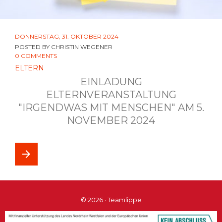
DONNERSTAG, 31. OKTOBER 2024
POSTED BY
CHRISTIN WEGENER
0 COMMENTS
ELTERN
EINLADUNG
ELTERNVERANSTALTUNG
"IRGENDWAS MIT MENSCHEN" AM 5.
NOVEMBER 2024
arrow_forward
© 2026 · Teamlippe