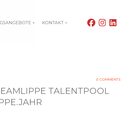
fab
fab
fab
GSANGEBOTE
KONTAKT
fa-
fa-
fa-
facebook
instagram
linke
0 COMMENTS
EAMLIPPE TALENTPOOL
PPE.JAHR