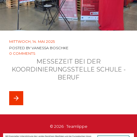
MITTWOCH, 14. MAI 2025
POSTED BY
VANESSA BOSCHKE
0 COMMENTS
MESSEZEIT BEI DER
KOORDINIERUNGSSTELLE SCHULE -
BERUF
arrow_forward
© 2026 · Teamlippe