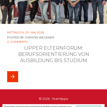
MITTWOCH, 20. MAI 2026
POSTED BY
CHRISTIN WEGENER
0 COMMENTS
LIPPER ELTERNFORUM:
BERUFSORIENTIERUNG VON
AUSBILDUNG BIS STUDIUM
arrow_forward
© 2026 · Teamlippe